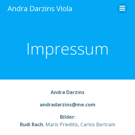
Zum
Andra Darzins Viola
Inhalt
springen
Impressum
Andra Darzins
andradarzins@me.com
Bilder:
Rudi Rach
, Maris Prieditis, Carlos Bertram